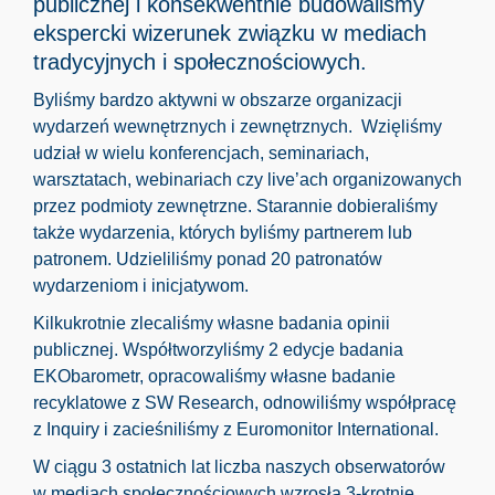
publicznej i konsekwentnie budowaliśmy
ekspercki wizerunek związku w mediach
tradycyjnych i społecznościowych.
Byliśmy bardzo aktywni w obszarze organizacji
wydarzeń wewnętrznych i zewnętrznych. Wzięliśmy
udział w wielu konferencjach, seminariach,
warsztatach, webinariach czy live’ach organizowanych
przez podmioty zewnętrzne. Starannie dobieraliśmy
także wydarzenia, których byliśmy partnerem lub
patronem. Udzieliliśmy ponad 20 patronatów
wydarzeniom i inicjatywom.
Kilkukrotnie zlecaliśmy własne badania opinii
publicznej. Współtworzyliśmy 2 edycje badania
EKObarometr, opracowaliśmy własne badanie
recyklatowe z SW Research, odnowiliśmy współpracę
z Inquiry i zacieśniliśmy z Euromonitor International.
W ciągu 3 ostatnich lat liczba naszych obserwatorów
w mediach społecznościowych wzrosła 3-krotnie.