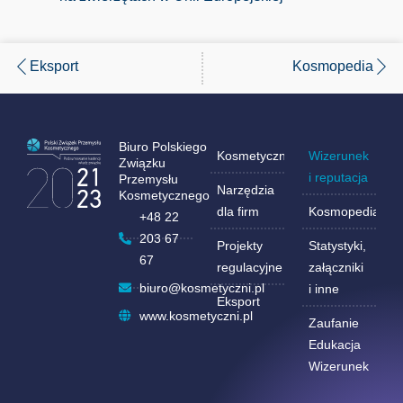
Eksport
Kosmopedia
Biuro Polskiego
Kosmetyczni.pl
Wizerunek
Związku
i reputacja
Przemysłu
Narzędzia
Kosmetycznego
dla firm
Kosmopedia
+48 22
203 67
Projekty
Statystyki,
67
regulacyjne
załączniki
biuro@kosmetyczni.pl
i inne
Eksport
www.kosmetyczni.pl
Zaufanie
Edukacja
Wizerunek